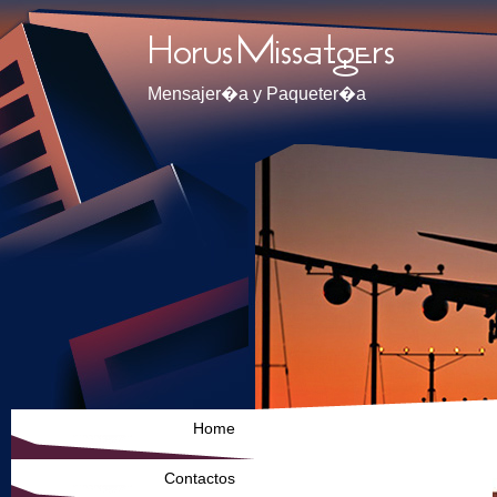
Mensajer�a y Paqueter�a
Home
Contactos